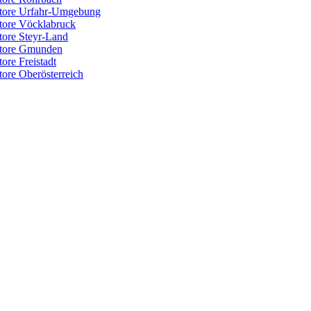
rietore Urfahr-Umgebung
ietore Vöcklabruck
etore Steyr-Land
ietore Gmunden
tore Freistadt
etore Oberösterreich