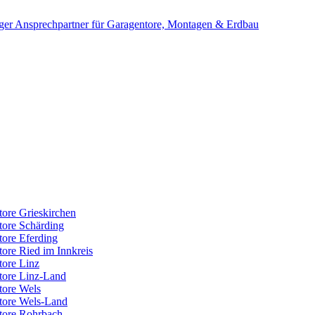
etore Grieskirchen
etore Schärding
etore Eferding
etore Ried im Innkreis
tore Linz
etore Linz-Land
etore Wels
ietore Wels-Land
ietore Rohrbach